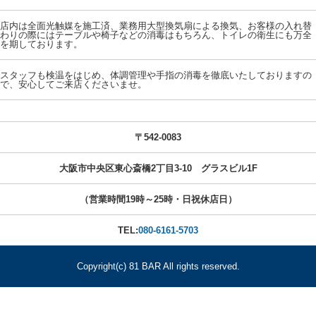
店内は全面光触媒を施工済、業務用大型換気扇による換気、お客様の入れ替
わりの際にはテーブルや椅子などの消毒はもちろん、トイレの衛生にも万全
を期しております。
スタッフも検温をはじめ、体調管理や手指の消毒を徹底いたしておりますの
で、安心してご来店くださいませ。
〒542-0083
大阪市中央区東心斎橋2丁目3-10 グラスビル1F
（営業時間19時～25時・日祝休店日）
TEL:
080-6161-5703
Copyright(c) 81 BAR All rights reserved.